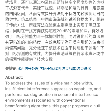
扰场景，还可以通过构造修正矩阵将多个强度均等的虚拟
干扰源替代单一实际干扰源，将零陷扩展为具有一定宽度
的凹陷区间，从而有效提升算法对干扰方向轻微扰动时的
稳健性。仿真结果与中国南海海域的试验数据表明，相较
于传统方法，所提算法在波束主瓣宽度上实现了明显压
缩，同时在干扰方向获得超过20 dB的零陷加深，有效增
强了目标分辨能力与干扰抑制性能。同时锐化后的算法具
有更精准的指向精度，有效克服了海洋噪声引起的波束指
向偏离问题，充分验证了该技术在强干扰与相干源条件下
对目标探测的有效性，为提升声呐系统在复杂水声环境中
的探测性能提供了技术支撑。
关键词:
;
;
;
水声信号处理
零陷干扰抑制
波束形成
波束锐化
Abstract:
To address the issues of a wide mainlobe width,
insufficient interference suppression capability, and
performance degradation in coherent interference
environments associated with conventional
beamforming algorithms, this paper proposes a null