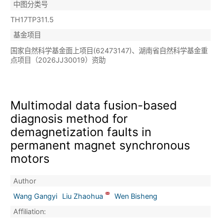
中图分类号
TH17TP311.5
基金项目
国家自然科学基金面上项目(62473147)、湖南省自然科学基金重
点项目（2026JJ30019）资助
Multimodal data fusion-based
diagnosis method for
demagnetization faults in
permanent magnet synchronous
motors
Author
Wang Gangyi
Liu Zhaohua
Wen Bisheng
Affiliation: