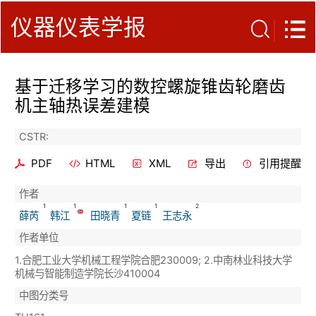
仪器仪表学报
基于迁移学习的数控螺旋锥齿轮磨齿
机主轴热误差建模
CSTR:
PDF
HTML
XML
导出
引用提醒
作者
1
1
1
1
2
薛芮
韩江
田晓青
夏链
王志永
作者单位
1.合肥工业大学机械工程学院合肥230009; 2.中南林业科技大学
机械与智能制造学院长沙410004
中图分类号