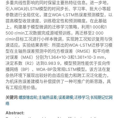
多重共线性影响的同时保留主要热特征信息。进一步地，
引入WOA对LSTM模型的时间步长、学习率、批大小等超
参数进行全局优化，建立WOA-LSTM热误差预测模型，以
提高模型收敛速度、训练稳定性和预测精度。在此基础
上，构建基于模型微调的迁移学习策略，利用1 000和1
500 r/min工况数据完成源域预训练，再迁移至2 000
r/min目标工况进行小样本微调，实现跨工况知识复用与快
速适应。实验结果表明：所提出的WOA-LSTM迁移学习模
型在主轴热误差预测中的均方根误差（RMSE）和平均绝
对误差（MAE）分别为1.364×10-3和1.361×10-3 mm，
决定系数（R2）达到0.983 9，模型预测性能优于反向传
播网络（BP）、WOA-BP及常规LSTM模型。该方法在复
杂热环境下展现出较好的自适应能力和跨工况泛化能力，
为机床热误差建模与补偿提供了一种可推广的新思路，具
有工程应用价值。
关键词:
;
;
;
;
螺旋锥齿轮
主轴热误差
误差建模
迁移学习
长短期记忆网
络
Abstract: