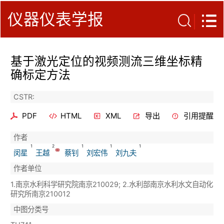
仪器仪表学报
基于激光定位的视频测流三维坐标精
确标定方法
CSTR:
PDF
HTML
XML
导出
引用提醒
作者
1
2
1
1
1
闵星
王越
蔡钊
刘宏伟
刘九夫
作者单位
1.南京水利科学研究院南京210029; 2.水利部南京水利水文自动化
研究所南京210012
中图分类号