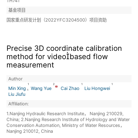
TH741
基金项目
国家重点研发计划（2022YFC3204500）项目资助
Precise 3D coordinate calibration
method for videobased flow
measurement
Author
1
2
1
1
Min Xing
Wang Yue
Cai Zhao
Liu Hongwei
1
Liu Jiufu
Affiliation:
1.Nanjing Hydraulic Research Institute， Nanjing 210029,
China; 2.Nanjing Research Institute of Hydrology and Water
Conservation Automation, Ministry of Water Resources，
Nanjing 210012, China