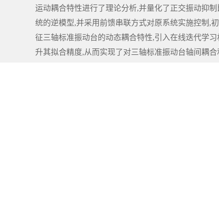
运动耦合特性进行了理论分析,并量化了正交振动抑制
统的逆模型,并采用前馈串联方式对原系统实施控制,
征三轴标准振动台的动态耦合特性,引入在线迭代学习
升其拟合精度,从而实现了对三轴标准振动台轴间耦合和
分析系统,并集成构建了三轴标准振动台实验测试系统
将三轴标准振动台的正交振动抑制比控制在2%以内,
性,为多轴振动测试系统的高精度解耦控制提供了技术
关键词:
三轴标准振动台
;
轴间耦合
;
谐波失真
;
神经
Abstract:
To ensure the calibration accuracy of tri-axial vibration senso
upling and low-distortion vibration signals. However, due to 
ucture, the output signals exhibit significant residual coupl
a neural network inverse model online iterative decouplin
accuracy of the output signals. Firstly, taking the leaf-sprin