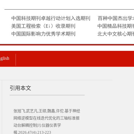
glish
引用本文
张旭飞,武艺凡,王硕,魏鑫,许佗.基于神经
网络逆模型在线迭代优化的三轴标准振
动台解耦控制[J].仪器仪表学
报,2026,47(4):213-223