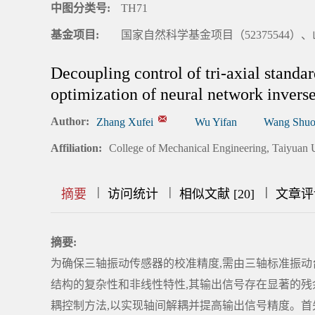
中图分类号:
TH71
基金项目:
国家自然科学基金项目（52375544）、
Decoupling control of tri-axial standar
optimization of neural network invers
Author:
Zhang Xufei
Wu Yifan
Wang Shu
Affiliation:
College of Mechanical Engineering, Taiyuan
|
|
|
|
|
|
|
摘要
访问统计
相似文献 [20]
文章评
摘要:
为确保三轴振动传感器的校准精度,需由三轴标准振动
结构的复杂性和非线性特性,其输出信号存在显著的残
耦控制方法,以实现轴间解耦并提高输出信号精度。首