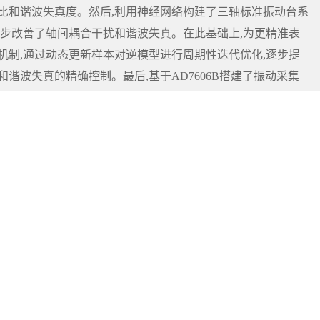
比和谐波失真度。然后,利用神经网络构建了三轴标准振动台系
初步改善了轴间耦合干扰和谐波失真。在此基础上,为更精准表
机制,通过动态更新样本对逆模型进行周期性迭代优化,逐步提
谐波失真的精确控制。最后,基于AD7606B搭建了振动采集
。实验分析结果表明,神经网络逆模型在线迭代解耦控制方法可
同时将谐波失真度控制在1%以内,验证了该解耦控制方法的有效
参考。
网络逆模型
;
逆模型迭代优化
rs, it is necessary for the tri-axial standard vibrator to output low-co
the complexity and nonlinearity of the tri-axial standard vibrator str
ing and harmonic distortion. To address this issue, this paper proposes
g control method to achieve decoupling between axes and improve the
g-type tri-axial standard vibrator as the research object, the decoupling