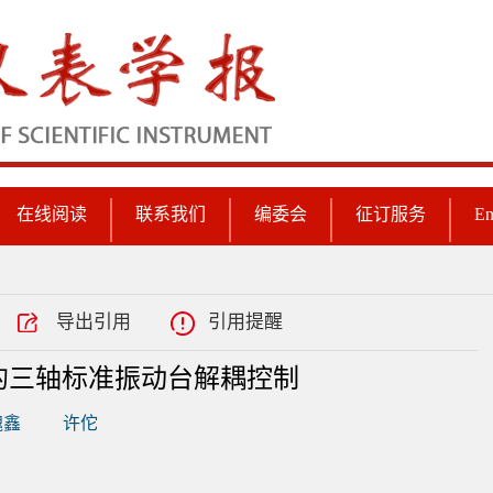
在线阅读
联系我们
编委会
征订服务
En
导出引用
引用提醒
的三轴标准振动台解耦控制
魏鑫
许佗