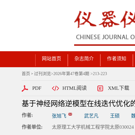
网站首页
杂志简介
作者须知
首页
过刊浏览
>
2026年第47卷第4期
>213-223
>
PDF
HTML阅读
XML下载
基于神经网络逆模型在线迭代优化
作者:
张旭飞
武艺凡
王硕
作者单位:
太原理工大学机械工程学院太原030024