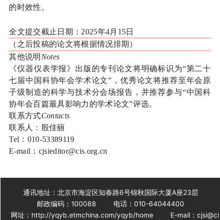
的时效性。
全文提交截止日期：
2025年4月15日
（之后投稿的论文将根据情况排期）
其他说明
Notes
《仪器仪表学报》出版的专刊论文将明确标识为
“第二十
七届中国科协年会学术论文”，优秀论文将推荐至年会原
子级制造的科学与技术分会场报告，并推荐参与“中国科
协年会百篇最具影响力的学术论文”评选。
联系方式
Contacts
联系人：殷佳丽
Tel：010-53389119
E-mail：cjsieditor@cis.org.cn
通讯地址：北京市海淀区知春路6号锦秋国际大厦A座23层
邮政编码：100088
电话：010-64044400
网址：http://yqyb.etmchina.com/yqyb/home
E-mail：cjsi@ci