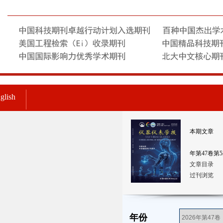
glish
本期文章
年第
47
卷第
5
文章目录
过刊浏览
年份